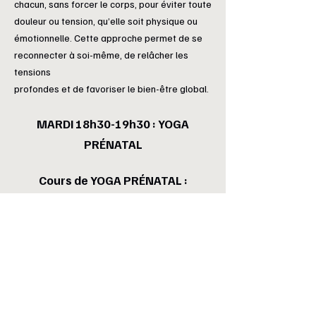
chacun, sans forcer le corps, pour éviter toute
douleur ou tension, qu’elle soit physique ou
émotionnelle. Cette approche permet de se
reconnecter à soi-même, de relâcher les
tensions
profondes et de favoriser le bien-être global.
MARDI 18h30-19h30 : YOGA
PRÉNATAL
Cours de
YOGA PRÉNATAL :
Dès que vous avez réalisé l’échographie des
12 semaines et que votre sage-femme ou
gynécologue vous a confirmé que vous
pouvez pratiquer une activité physique, vous
êtes la bienvenue dans ce cours de yoga
prénatal.
Il s’agit d’une pratique douce, toujours