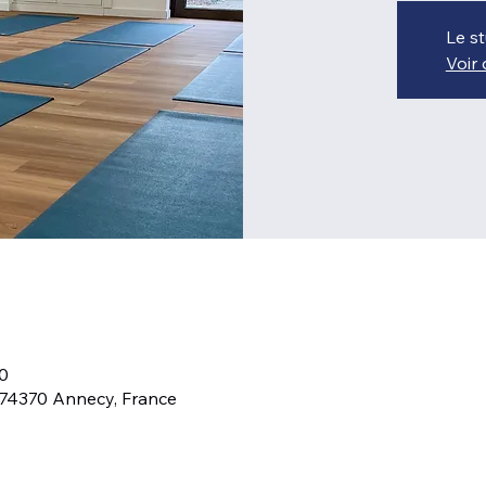
Le st
Voir
00
 74370 Annecy, France