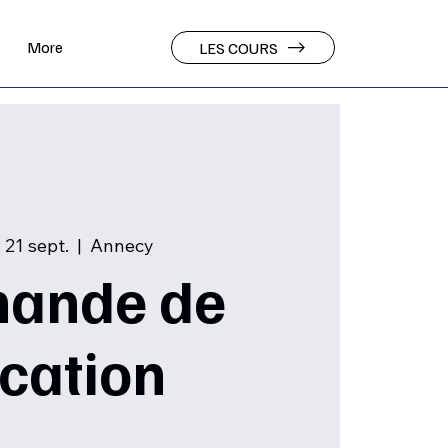
More
LES COURS
 21 sept.
  |  
Annecy
ande de
ocation