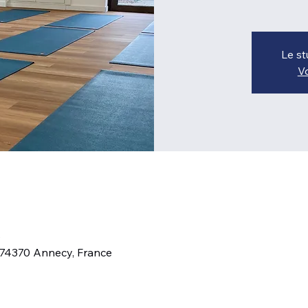
Le st
Vo
0
 74370 Annecy, France