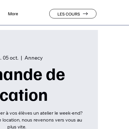
More
LES COURS
 05 oct.
  |  
Annecy
ande de
ocation
r à vos élèves un atelier le week-end?
 location, nous revenons vers vous au
plus vite.