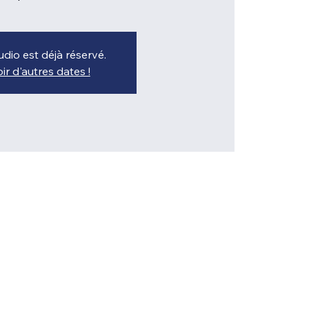
udio est déjà réservé.
ir d'autres dates !