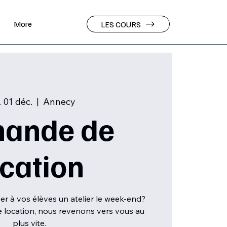
More
LES COURS
 01 déc.
  |  
Annecy
ande de
ocation
r à vos élèves un atelier le week-end?
 location, nous revenons vers vous au
plus vite.