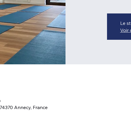
Le st
Voir
0
 74370 Annecy, France