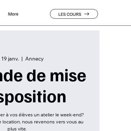
More
LES COURS
 19 janv.
  |  
Annecy
de de mise
sposition
r à vos élèves un atelier le week-end?
 location, nous revenons vers vous au
plus vite.