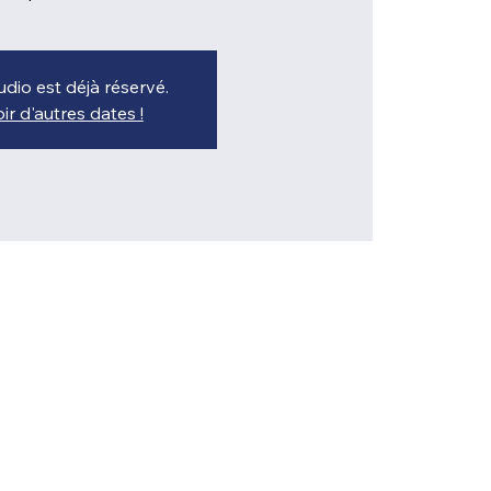
udio est déjà réservé.
ir d'autres dates !