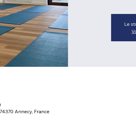
Le st
Vo
0
 74370 Annecy, France