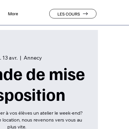
More
LES COURS
 13 avr.
  |  
Annecy
de de mise
sposition
r à vos élèves un atelier le week-end?
 location, nous revenons vers vous au
plus vite.