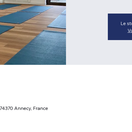
Le st
Vo
 74370 Annecy, France