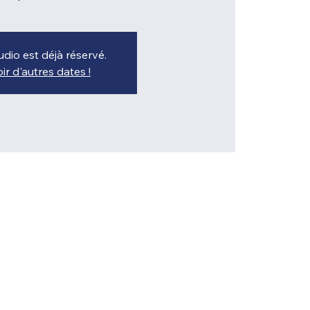
udio est déjà réservé.
ir d'autres dates !