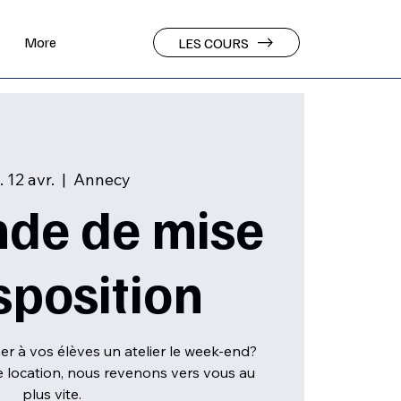
More
LES COURS
 12 avr.
  |  
Annecy
de de mise
sposition
r à vos élèves un atelier le week-end?
 location, nous revenons vers vous au
plus vite.