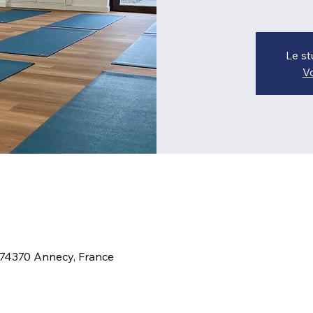
Le st
Vo
 74370 Annecy, France