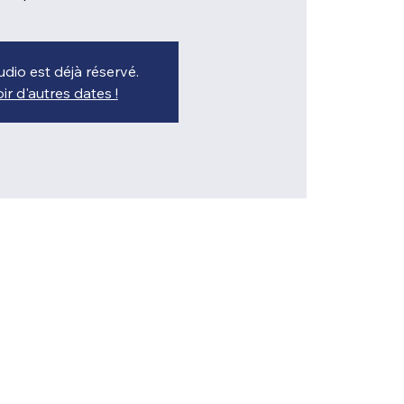
udio est déjà réservé.
ir d'autres dates !