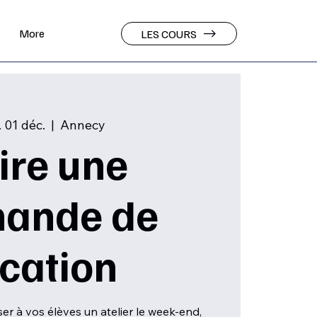
More
LES COURS
 01 déc.
  |  
Annecy
ire une
ande de
ocation
r à vos élèves un atelier le week-end,