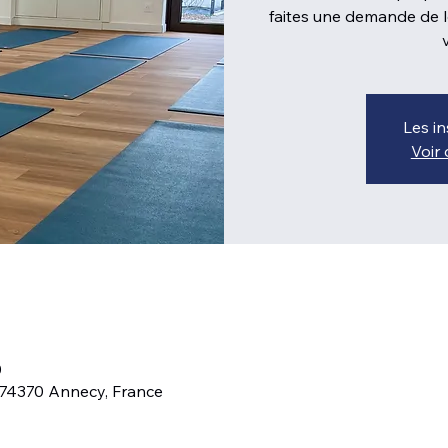
faites une demande de l
Les in
Voir
0
 74370 Annecy, France