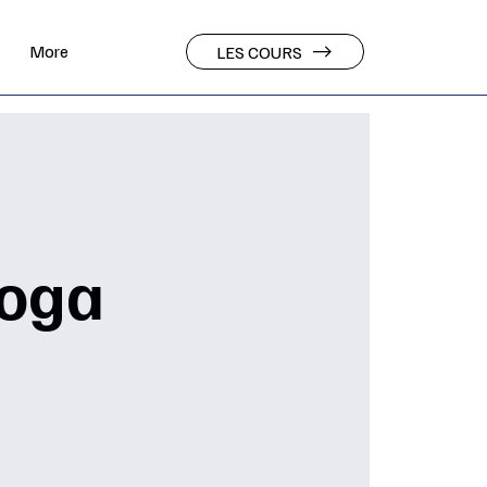
More
LES COURS
Yoga